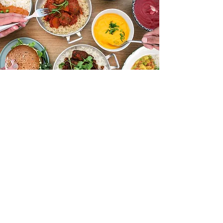
אז אם אתן מחפשות מתכונים בריאים ומיוחדים, כאלה
שלא מוצאים בסרטונים ברשת, הספר הזה בדיוק
בשבילכן
עד היום, כבר מעל שנה אחרי שסגרתי את
שעריה של ויוידה, אני מקבלת על בסיס יומיומי
הודעות של געגוע ותקווה שאולי אחזור לבשל
את אותן מנות אהובות... וזה כל כך מרגש אותי.
אז אחרי שנים שאני שומרת בקנאות וסודיות