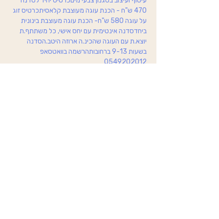
עיטוף ועיצוב בסגנון צבעי מיםכרטיס יחיד לסדנה 
470 ש"ח - הכנת עוגה מעוצבת קלאסיתכרטיס זוג 
על עוגה 580 ש"ח- הכנת עוגה מעוצבת בינונית 
ביחדסדנה אינטימית עם יחס אישי, כל משתתף.ת 
יוצא.ת עם העוגה שהכינ.ה ארוזה היטב.הסדנה 
בשעות 9-13 ברחובותהרשמה בוואטסאפ 
0549202012
הצהרת נגישות
© כל הזכויות שמורות ל- Vivida by Shahar Kichler
vivida.vegan@gmail.com
054-9202012