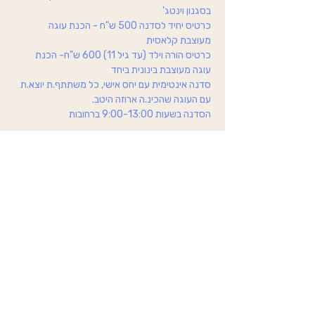
בסגנון וינטג'
כרטיס יחיד לסדנה 500 ש"ח - הכנת עוגה 
מעוצבת קלאסית
כרטיס הורה וילד (עד גיל 11) 600 ש"ח- הכנת 
עוגה מעוצבת בינונית ביחד
סדנה אינטימית עם יחס אישי, כל משתתף.ת יוצא.ת 
עם העוגה שהכינ.ה ארוזה היטב.
הסדנה בשעות 9:00-13:00 ברחובות
להרשמה הקליקו
הצהרת נגישות
© כל הזכויות שמורות ל- Vivida by Shahar Kichler