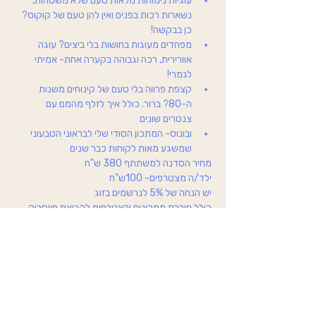
עוגיות נימוחות מלאות טעם שלא משטחות, 
נשארות רכות בפנים ואין להן טעם של קוקוס? 
כן בבקשה!
מפחדים מעוגות בחושות בלי ביצים? עוגה 
אוורירית, רכה וגבוהה בקערה אחת- אמיתי 
לגמרי!
קצפת פרווה בלי טעם של קינוחים משנות 
ה-80? ברור. כולל איך לזלף מהמם עם 
צנטרים שונים 
ובונוס- המתכון הסודי שלי לבראוני הטבעוני 
שמשגע מאות לקוחות כבר שנים
מחיר הסדנה למשתתף 380 ש"ח
ילד/ה מצטרפים- 100ש"ח
יש הנחה של 5% לנרשמים בזוג
כולל חוברת מתכונים והצטרפות לקבוצת פייסבוק 
להתייעצויות 
הסדנה בין השעות 9:00-13:00
לפרטים נוספים והרשמה 0549202012